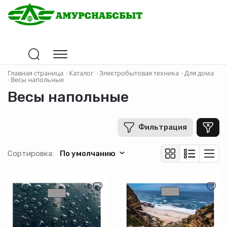
Цена
Главная страница
·
Каталог
·
Электробытовая техника
·
Для дома
·
Весы напольные
Весы напольные
В рублях
-
+
Фильтрация
Бренд
Сортировка:
По умолчанию
Добрыня
Добрыня
Добрыня
Производитель