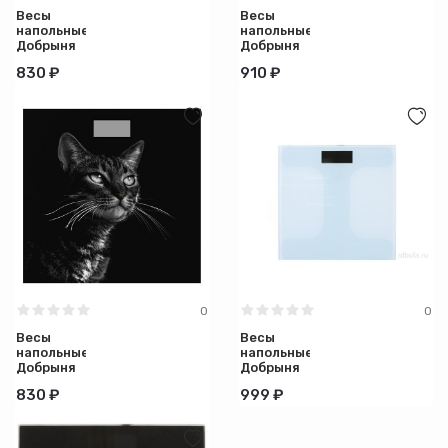
Весы
Весы
Вид
напольные
напольные
Добрыня
Добрыня
DO-3006G
DO-3006К
830 ₽
910 ₽
Поляна
Килиманджаро
0
0
Весы
Весы
напольные
напольные
Добрыня
Добрыня
DO-3006С
DO-3016W
830 ₽
999 ₽
Чёрный
кот