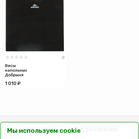
0
Весы
напольные
Добрыня
DO-3016В
1 010 ₽
электронные.
Покупателям
О компании
Мы используем cookie