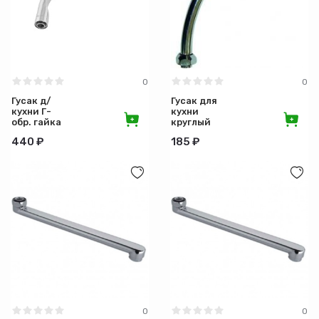
Материал
Назначение
0
0
Гусак д/
Гусак для
Цвет
кухни Г-
кухни
обр. гайка
круглый
3/4 имп
32см.
Длина (см)
440 ₽
185 ₽
смесит. с
аэрат.
нерж изл.
Ширина (см)
Высота (см)
Форма
Комплектация
0
0