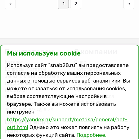
№6
1
2
(Русант)
Покупателям
О компании
Мы используем cookie
Каталог
О нас
Используя сайт “snab28.ru” вы предоставляете
Вопросы и ответы
Фотогалерея
согласие на обработку ваших персональных
Заказ, оплата, доставка
Вакансии
данных с помощью сервисов веб-аналитики. Вы
Подарочные сертификаты
Договор публичной
можете отказаться от использования cookies,
оферты
Политика
выбрав соответствующие настройки в
конфиденциальности
Версия сайта для
слабовидящих
Соглашение на обработку
браузере. Также вы можете использовать
персональных данных
инструмент —
https://yandex.ru/support/metrika/general/opt-
Свяжитесь с
out.html
Однако это может повлиять на работу
нами
некоторых функций сайта.
Подробнее.