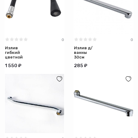
0
0
Излив
Излив д/
гибкий
ванны
цветной
30см
силик. с
плоский ,
1 550 ₽
285 ₽
2- режим
аэр.
насадкой
ЧЁРНЫЙ
№6
(Русант)