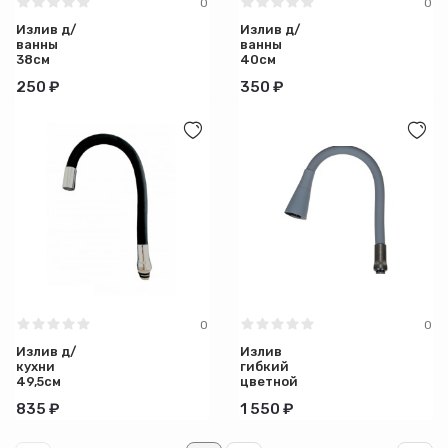
0
0
Излив д/
Излив д/
ванны
ванны
38см
40см
плоский
плоский
250 ₽
350 ₽
S-обр,
L-обр.
гайка 3/4
0
0
Излив д/
Излив
кухни
гибкий
49,5см
цветной
гибкий
силик. с
835 ₽
1 550 ₽
Чёрный 1
2- режим
реж.
насадкой
СЕРЫЙ