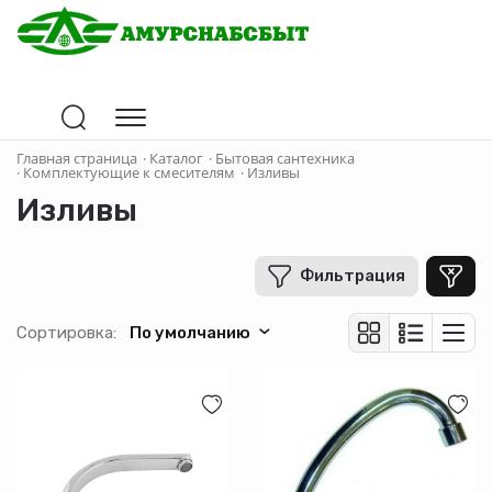
Цена
Главная страница
·
Каталог
·
Бытовая сантехника
·
Комплектующие к смесителям
·
Изливы
Изливы
В рублях
-
+
Фильтрация
Бренд
Сортировка:
По умолчанию
Melodia
ZOLLEN
Профсан
Страна-производитель