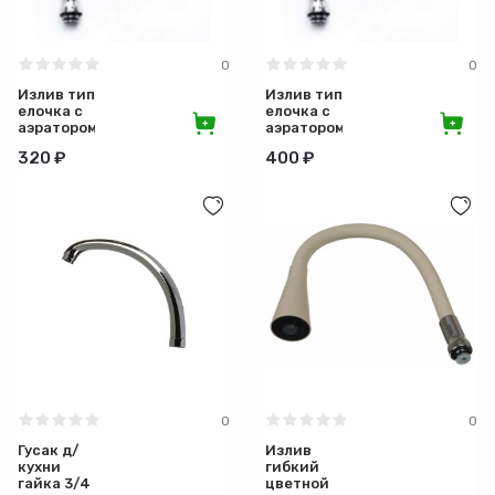
0
0
Излив тип
Излив тип
елочка с
елочка с
аэратором
аэратором
20 см
25 см
320 ₽
400 ₽
0
0
Гусак д/
Излив
кухни
гибкий
гайка 3/4
цветной