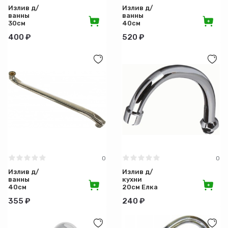
Излив д/
Излив д/
Конструкция
ванны
ванны
30см
40см
ZOLLEN
ZOLLEN
400 ₽
520 ₽
имп.
имп.
Вес (кг)
плоский ,
плоский,
аэр.
аэр.
латунь
Длина излива
0
0
Излив д/
Излив д/
ванны
кухни
40см
20см Елка
плоский
MELODIA
355 ₽
240 ₽
S-обр.
изл.