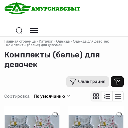
Цена
Главная страница
·
Каталог
·
Одежда
·
Одежда для девочек
·
Комплекты (белье) для девочек
Комплекты (белье) для
В рублях
-
+
девочек
Фильтрация
Бренд
Basia
Сортировка:
По умолчанию
Производитель
Страна-производитель