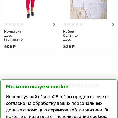
0
0
Комплект
Набор
дев.
белья д/
(туника+бриджи)
дев.
л3026
(майка+трусы)
605 ₽
325 ₽
р.30/116
1032-25
(ЧЗ)
р.30/116
(ЧЗ)
Покупателям
О компании
Мы используем cookie
Каталог
О нас
Используя сайт “snab28.ru” вы предоставляете
Вопросы и ответы
Фотогалерея
согласие на обработку ваших персональных
Заказ, оплата, доставка
Вакансии
данных с помощью сервисов веб-аналитики. Вы
Подарочные сертификаты
Договор публичной
можете отказаться от использования cookies,
оферты