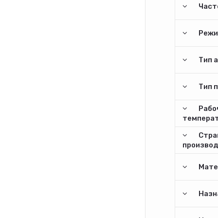
Часто
Режи
Тип 
Тип 
Рабо
температ
Стра
произво
Мате
Назн