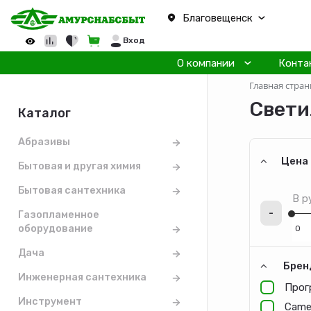
Благовещенск
Вход
О компании
Конта
Главная стран
Свети
Каталог
Абразивы
Цена
Бытовая и другая химия
Бытовая сантехника
В р
-
Газопламенное
оборудование
Дача
Брен
Инженерная сантехника
Прог
Инструмент
Came