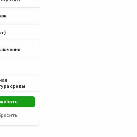
аж
кг)
лючение
чая
ура среды