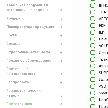
Кабельная продукция и
IN H
установочные изделия
ЭРА
Крепеж
ART
EKF
Лакокрасочная продукция
IEK
Обувь
Uniel
Одежда
VOLP
Отделочные материалы
Дже
Тран
Пожарное оборудование
ФОТ
Постельные
SUP
принадлежности
Ладо
Распродажа
ASD
Резинотехнические
Smar
изделия
Мега
Светотехника
Прог