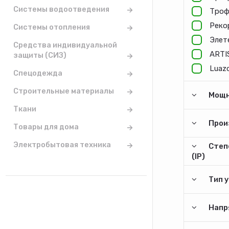
Системы водоотведения
Троф
Реко
Системы отопления
Элет
Средства индивидуальной
ARTI
защиты (СИЗ)
Luazo
Спецодежда
Строительные материалы
Мощн
Ткани
Прои
Товары для дома
Электробытовая техника
Степ
(IP)
Тип 
Напр