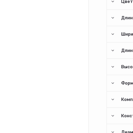
Цвет
Длина
Шири
Длина
Высо
Форм
Комп
Конс
Диам