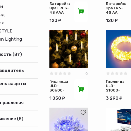
Батарейка
Батарейка
и
Эра LR03-
Эра LR6-
4S ААА
4S АА
рд
мизинчиковая
пальчикова
120 ₽
120 ₽
4штуки
4штуки
ех
STYLE
n Lighting
ость (Вт)
зводитель
0
Гирлянда
Гирлянда
ень защиты
ULD-
ULD-
S0600-
S1000-
030/SGA
1000/DTA/R
1 050 ₽
3 290 ₽
WARM
WARM
управления
WHITE
WHITE
CANDLES
Роса 100м
6м
пульт
яжение (В)