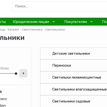
кты
Юридическим лицам
Покупателям
По
ица
·
Каталог
·
Светотехника
·
Светильники
льники
Детские светильники
Переноски
ублях
+
Светильки люминисцентные
Светильники влагозащищенные
д
ресс
Светильники садовые
lion