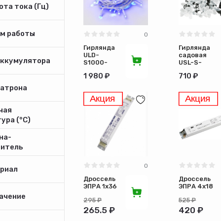
та тока (Гц)
м работы
0
Гирлянда
Гирлянда
ULD-
садовая
аккумулятора
S1000-
USL-S-
120/TWK
129/PT4000
1 980 ₽
710 ₽
BLUE 10м
Butterflies
эффект
6557
патрона
мерцания
чая
ура (°С)
на-
дитель
0
риал
Дроссель
Дроссель
ЭПРА 1х36
ЭПРА 4х18
ачение
295 ₽
525 ₽
265.5 ₽
420 ₽