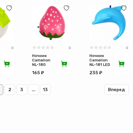
мерцания
1,5х1,5м
0
0
0
Ночник
Ночник
Camelion
Camelion
NL-180
NL-181 LED
LED
Дельфин
165 ₽
235 ₽
Клубника
2
3
...
13
Вперед