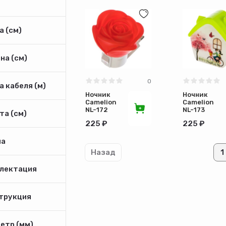
 (см)
на (см)
0
 кабеля (м)
Ночник
Ночник
Camelion
Camelion
NL-172
NL-173
та (см)
LED Роза
LED
225 ₽
225 ₽
Домик
а
Назад
1
лектация
трукция
етр (мм)