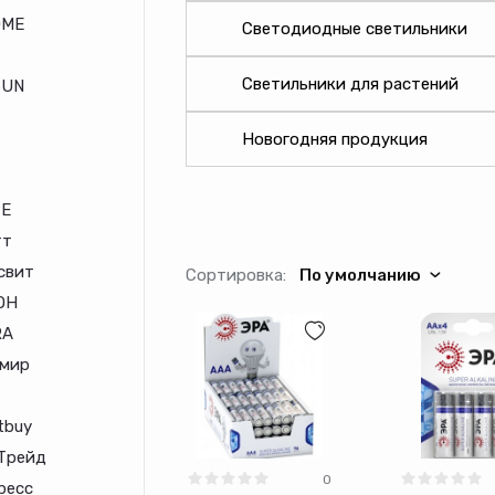
OME
Светодиодные светильники
Светильники для растений
SUN
Новогодняя продукция
E
тт
свит
Сортировка:
По умолчанию
ОН
RA
мир
tbuy
Трейд
0
ресс