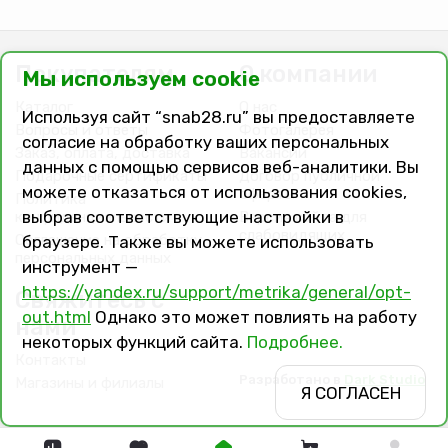
Покупателям
О компании
Мы используем cookie
Каталог
О нас
Используя сайт “snab28.ru” вы предоставляете
Вопросы и ответы
Фотогалерея
согласие на обработку ваших персональных
Заказ, оплата, доставка
Вакансии
данных с помощью сервисов веб-аналитики. Вы
Подарочные сертификаты
Договор публичной
можете отказаться от использования cookies,
оферты
Политика
выбрав соответствующие настройки в
конфиденциальности
Версия сайта для
слабовидящих
Соглашение на обработку
браузере. Также вы можете использовать
персональных данных
инструмент —
https://yandex.ru/support/metrika/general/opt-
Свяжитесь с
out.html
Однако это может повлиять на работу
нами
некоторых функций сайта.
Подробнее.
Контакты
Разработано в
Dark Studio
Магазины и филиалы
Я СОГЛАСЕН