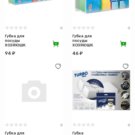
0
0
Губка для
Губка для
посуды
посуды
ХОЗЯЮШКА
ХОЗЯЮШКА
Мила
Мила
94 ₽
46 ₽
Миди
Миди
10штук
5штук
0
0
Губка для
Губка