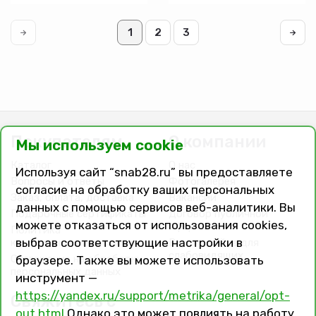
3штуки
РЫЖИЙ
КОТ 3шт
20гр 1/24
1
2
3
Покупателям
О компании
Мы используем cookie
Каталог
О нас
Используя сайт “snab28.ru” вы предоставляете
Вопросы и ответы
Фотогалерея
согласие на обработку ваших персональных
Заказ, оплата, доставка
Вакансии
данных с помощью сервисов веб-аналитики. Вы
Подарочные сертификаты
Договор публичной
можете отказаться от использования cookies,
оферты
Политика
выбрав соответствующие настройки в
конфиденциальности
Версия сайта для
слабовидящих
Соглашение на обработку
браузере. Также вы можете использовать
персональных данных
инструмент —
https://yandex.ru/support/metrika/general/opt-
Свяжитесь с
out.html
Однако это может повлиять на работу