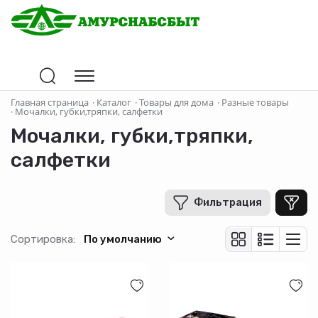
Цена
Главная страница
·
Каталог
·
Товары для дома
·
Разные товары
·
Мочалки, губки,тряпки, салфетки
Мочалки, губки,тряпки,
В рублях
-
+
салфетки
Фильтрация
Бренд
Доляна
Сортировка:
По умолчанию
Raccoon
SAVANNA
ТМ Рыжий кот
ТМ Шахтерская мочалка