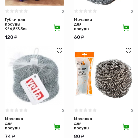
0
0
Губки для
Мочалка
посуды
для
9*6,5*3,5см
посуды
Версаль
металлическая
120 ₽
60 ₽
TM
"Сетка"
Raccoon
РЫЖИЙ
5шт 1/50
КОТ
3штуки
0
0
Мочалка
Мочалка
для
для
посуды
посуды
металлическая
металлическая
74 ₽
80 ₽
VETTA
спираль