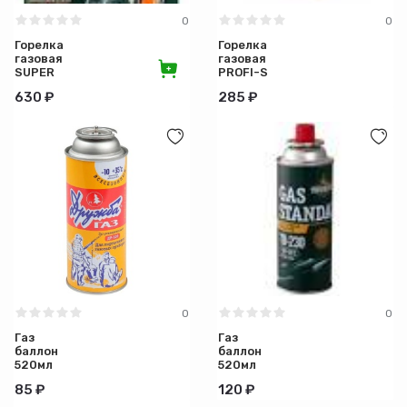
0
0
Горелка
Горелка
газовая
газовая
SUPER
PROFI-S
JET (TT-
(TT-700)
630 ₽
285 ₽
600) c
малая
пъезоподжигом
Tourist(20)
и
сис.подогрева
0
0
Газ
Газ
баллон
баллон
520мл
520мл
(220г)
GAS
85 ₽
120 ₽
ДРУЖБА
STANDARD
д/
(ТВ-230)