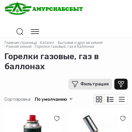
Цена
Главная страница
·
Каталог
·
Бытовая и другая химия
·
Разная химия
·
Горелки газовые, газ в баллонах
Горелки газовые, газ в
В рублях
-
+
баллонах
Фильтрация
Страна-производитель
Сортировка:
По умолчанию
Вес (кг)