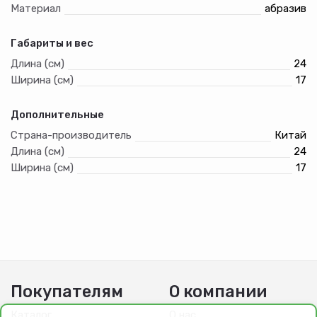
Материал
абразив
Преимущества тканевой основы:
— высокая прочность и износостойкость;
Габариты и вес
— водостойкость.
Длина (см)
24
Ширина (см)
17
Дополнительные
Страна-производитель
Китай
Длина (см)
24
Ширина (см)
17
Покупателям
О компании
Каталог
О нас