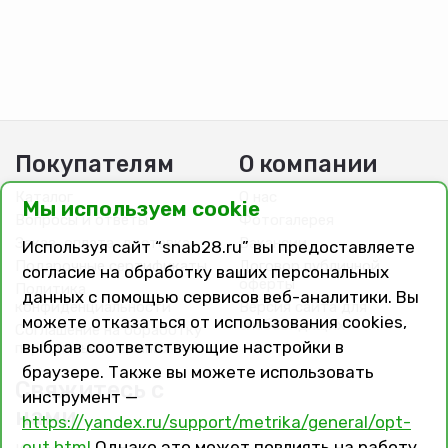
Покупателям
О компании
Каталог
О нас
Мы используем cookie
Вопросы и ответы
Фотогалерея
Заказ, оплата, доставка
Вакансии
Используя сайт “snab28.ru” вы предоставляете
Подарочные сертификаты
Договор публичной
согласие на обработку ваших персональных
оферты
Политика
данных с помощью сервисов веб-аналитики. Вы
конфиденциальности
Версия сайта для
можете отказаться от использования cookies,
слабовидящих
Соглашение на обработку
выбрав соответствующие настройки в
персональных данных
браузере. Также вы можете использовать
Свяжитесь с
инструмент —
нами
https://yandex.ru/support/metrika/general/opt-
out.html
Однако это может повлиять на работу