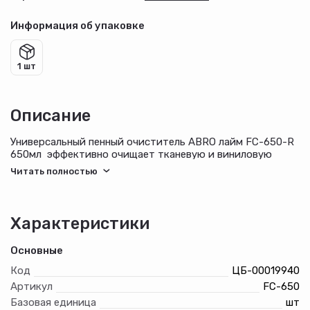
Информация об упаковке
1 шт
Описание
Универсальный пенный очиститель ABRO лайм FC-650-R
650мл эффективно очищает тканевую и виниловую
обивку, коврики, резиновые детали, напольные,
моющиеся, окрашенные, хромированные и
никелированные покрытия.
Продукт обладает глубокой проникающей
Характеристики
способностью, быстро удаляет въевшуюся грязь,
масляные и жирные пятна. Входящие в состав
Основные
компоненты восстанавливают структура поверхности и
первоначальный цвет.
Код
ЦБ-00019940
Артикул
FC-650
Базовая единица
шт