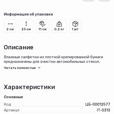
Информация об упаковке
2 см
23 см
11 см
0.2 кг
1 шт
Описание
Влажные салфетки из плотной крепированной бумаги
предназначены для очистки автомобильных стекол,
зеркал, других стеклянных поверхностей. Не оставляют
разводов за счет использования специального
целлюлозного материала для полировки поверхности.
Характеристики
Основные
Код
ЦБ-00012577
Артикул
IT-0313