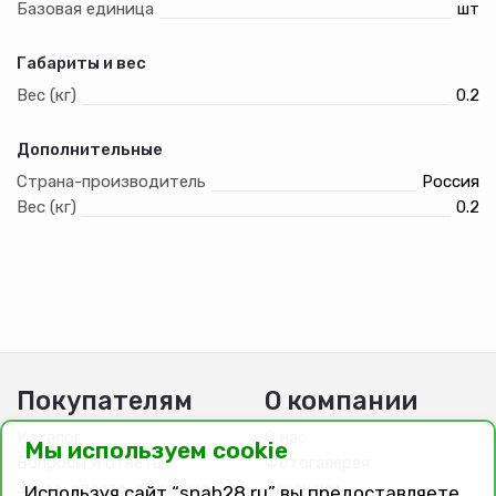
Базовая единица
шт
Габариты и вес
Вес (кг)
0.2
Дополнительные
Страна-производитель
Россия
Вес (кг)
0.2
Покупателям
О компании
Каталог
О нас
Мы используем cookie
Вопросы и ответы
Фотогалерея
Заказ, оплата, доставка
Вакансии
Используя сайт “snab28.ru” вы предоставляете