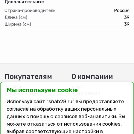
Дополнительные
Страна-производитель
Россия
Длина (см)
39
Ширина (см)
39
Покупателям
О компании
Каталог
О нас
Мы используем cookie
Вопросы и ответы
Фотогалерея
Заказ, оплата, доставка
Вакансии
Используя сайт “snab28.ru” вы предоставляете
Подарочные сертификаты
Договор публичной
согласие на обработку ваших персональных
оферты
Политика
данных с помощью сервисов веб-аналитики. Вы
конфиденциальности
Версия сайта для
можете отказаться от использования cookies,
слабовидящих
Соглашение на обработку
выбрав соответствующие настройки в
персональных данных