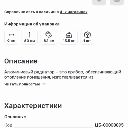
Cправочно есть в наличии в
4-х магазинах
Информация об упаковке
9 см
60 см
82 см
13.5 кг
1 шт
Описание
Алюминиевый радиатор – это прибор, обеспечивающий
отопление помещения, изготавливается из
алюминия.Алюминиевые радиаторы обладают высокой
теплопроводностью, сочетание эстетики и высоких
технологий, долговечность, двухступенчатая
окраска внешнего вида, полностью адаптирован к
работе в отечественных системах отопления.
Характеристики
Основные
Код
ЦБ-00008895