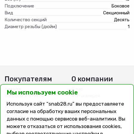
Подключение
Боковое
Вид
Секционный
Количество секций
Десять
Диаметр резьбы (дюйм)
1
Покупателям
О компании
Каталог
О нас
Мы используем cookie
Вопросы и ответы
Фотогалерея
Заказ, оплата, доставка
Вакансии
Используя сайт “snab28.ru” вы предоставляете
Подарочные сертификаты
Договор публичной
согласие на обработку ваших персональных
оферты
Политика
данных с помощью сервисов веб-аналитики. Вы
конфиденциальности
Версия сайта для
можете отказаться от использования cookies,
слабовидящих
Соглашение на обработку
выбрав соответствующие настройки в