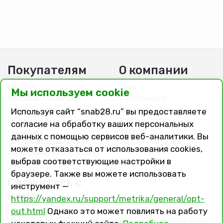
козырьков, труб и антенн, теплиц, балконов
- ремонт водосточных систем: желобов, труб, элементов
из пластика и металла
- антикоррозионная защита холодных труб:
металлических канализационных, металлических
холодного водоснабжения, других типов металлических
труб
- ремонт изделий из пластика и металла: пластиковых и
Покупателям
О компании
металлических емкостей (например, ведер), дачного
инвентаря, автомобильных бамперов, лодок
Каталог
О нас
Мы используем cookie
- ремонт и ге
Вопросы и ответы
Фотогалерея
Заказ, оплата, доставка
Вакансии
Используя сайт “snab28.ru” вы предоставляете
Подарочные сертификаты
Договор публичной
согласие на обработку ваших персональных
оферты
Политика
данных с помощью сервисов веб-аналитики. Вы
конфиденциальности
Версия сайта для
можете отказаться от использования cookies,
слабовидящих
Соглашение на обработку
выбрав соответствующие настройки в
персональных данных
браузере. Также вы можете использовать
Свяжитесь с
инструмент —
нами
https://yandex.ru/support/metrika/general/opt-
out.html
Однако это может повлиять на работу
Контакты
Разработано в
Dark Studio