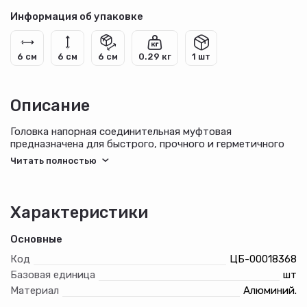
Информация об упаковке
6 см
6 см
6 см
0.29 кг
1 шт
Описание
Головка напорная соединительная муфтовая
предназначена для быстрого, прочного и герметичного
соединения напорных рукавов между собой и пожарным
оборудованием.
Условный проход, мм: 50
Рабочее давление, МПа: 1,6
Характеристики
Габаритные размеры, мм: 44х100
Масса, кг: 0,17
Основные
Код
ЦБ-00018368
Базовая единица
шт
Материал
Алюминий.