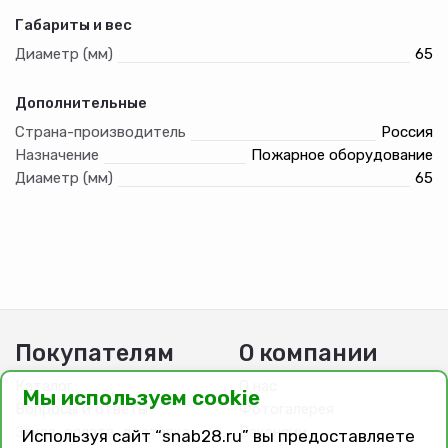
Габариты и вес
Диаметр (мм)
65
Дополнительные
Страна-производитель
Россия
Назначение
Пожарное оборудование
Диаметр (мм)
65
Покупателям
О компании
Каталог
О нас
Мы используем cookie
Вопросы и ответы
Фотогалерея
Заказ, оплата, доставка
Вакансии
Используя сайт “snab28.ru” вы предоставляете