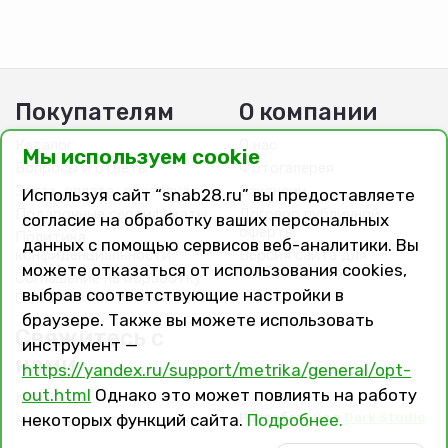
Покупателям
О компании
Каталог
О нас
Мы используем cookie
Вопросы и ответы
Фотогалерея
Заказ, оплата, доставка
Вакансии
Используя сайт “snab28.ru” вы предоставляете
Подарочные сертификаты
Договор публичной
согласие на обработку ваших персональных
оферты
Политика
данных с помощью сервисов веб-аналитики. Вы
конфиденциальности
Версия сайта для
можете отказаться от использования cookies,
слабовидящих
Соглашение на обработку
выбрав соответствующие настройки в
персональных данных
браузере. Также вы можете использовать
Свяжитесь с
инструмент —
нами
https://yandex.ru/support/metrika/general/opt-
out.html
Однако это может повлиять на работу
Контакты
Разработано в
Dark Studio
некоторых функций сайта.
Подробнее.
Магазины и филиалы