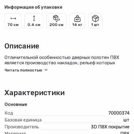
Информация об упаковке
70 см
0.4 см
200 см
14 кг
1 шт
Описание
Отличительной особенностью дверных полотен ПВХ
является производство накладок, рельеф которых
создается методом фрезерования. Покрытие
декоративным материалом МДФ накладок
осуществляется на мембранно-вакуумных установках,
что позволяет четко повторить все нюансы рисунка
сложной фрезерованной поверхности дверного полотна.
Характеристики
Конструкция полотен: каркас комбинированный
(древесина хвойных пород + МДФ), сплошное либо
Основные
сотовое заполнение, лицевой слой – МДФ.
Внешнее покрытие облицованных полотен – ПВХ 3D.
Код
70000374
Базовая единица
шт
Производитель
3D ПВХ покрытие
Материал
ПВХ