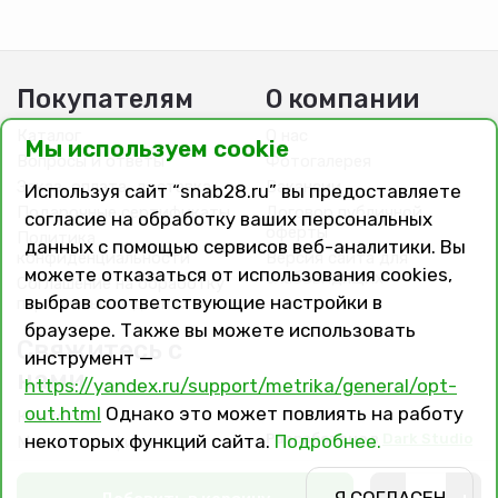
Покупателям
О компании
Каталог
О нас
Мы используем cookie
Вопросы и ответы
Фотогалерея
Заказ, оплата, доставка
Вакансии
Используя сайт “snab28.ru” вы предоставляете
Подарочные сертификаты
Договор публичной
согласие на обработку ваших персональных
оферты
Политика
данных с помощью сервисов веб-аналитики. Вы
конфиденциальности
Версия сайта для
можете отказаться от использования cookies,
слабовидящих
Соглашение на обработку
выбрав соответствующие настройки в
персональных данных
браузере. Также вы можете использовать
Свяжитесь с
инструмент —
нами
https://yandex.ru/support/metrika/general/opt-
out.html
Однако это может повлиять на работу
Контакты
Разработано в
Dark Studio
некоторых функций сайта.
Подробнее.
Магазины и филиалы
Я СОГЛАСЕН