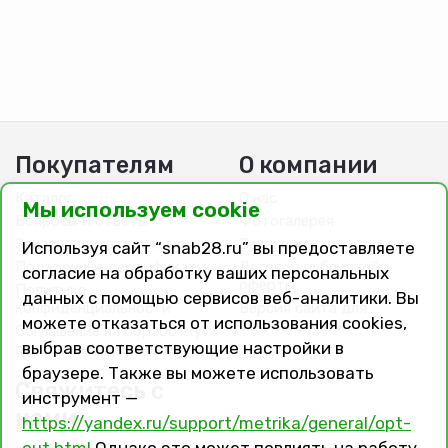
Покупателям
О компании
Каталог
О нас
Мы используем cookie
Вопросы и ответы
Фотогалерея
Заказ, оплата, доставка
Вакансии
Используя сайт “snab28.ru” вы предоставляете
Подарочные сертификаты
Договор публичной
согласие на обработку ваших персональных
оферты
Политика
данных с помощью сервисов веб-аналитики. Вы
конфиденциальности
Версия сайта для
можете отказаться от использования cookies,
слабовидящих
Соглашение на обработку
выбрав соответствующие настройки в
персональных данных
браузере. Также вы можете использовать
Свяжитесь с
инструмент —
нами
https://yandex.ru/support/metrika/general/opt-