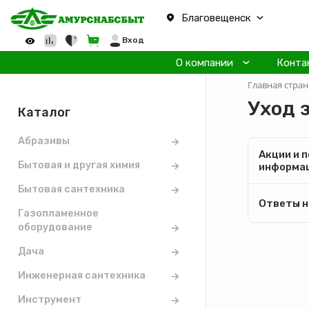
Благовещенск
Вход
О компании
Конта
Главная стра
Уход 
Каталог
Абразивы
Акции и 
Бытовая и другая химия
информа
Бытовая сантехника
Ответы н
Газопламенное
оборудование
Дача
Инженерная сантехника
Инструмент