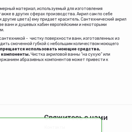
имерный материал, используемый для изготовления
также в других сферах производства. Акрил сам по себе
и другие цвета) ему придает краситель. Сантехнический акрил
ве ванн и душевых кабин европейскими и некоторыми
и.
 сантехникой - чистку поверхности ванн, изготовленных из
одить смоченной губкой с небольшим количеством моющего
апрещается использовать моющие средства,
 компоненты
.
Чистка акриловой ванны "на сухую" или
ержанием абразивных компонентов может привести к
Свяжитесь с нами
Контакты