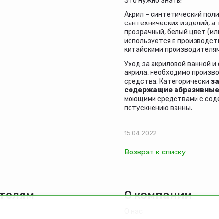
Это нужно знать!
Акрил – синтетический пол
сантехнических изделий, а 
прозрачный, белый цвет (ил
используется в производст
китайскими производителям
Уход за акриловой ванной и
акрила, необходимо произв
средства. Категорически
з
содержащие абразивные
моющими средствами с сод
потускнению ванны.
15.04.2022
Возврат к списку
телям
О компании
О нас