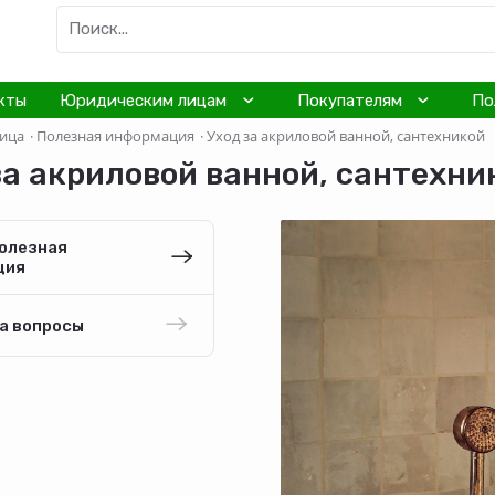
кты
Юридическим лицам
Покупателям
По
ница
·
Полезная информация
·
Уход за акриловой ванной, сантехникой
за акриловой ванной, сантехни
полезная
ция
а вопросы