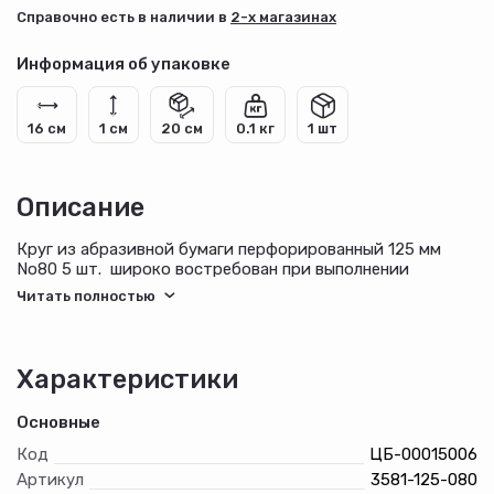
Cправочно есть в наличии в
2-х магазинах
Информация об упаковке
16 см
1 см
20 см
0.1 кг
1 шт
Описание
Круг из абразивной бумаги перфорированный 125 мм
No80 5 шт. широко востребован при выполнении
столярных и малярных работ, а также при ремонте
транспортного средства. Модель подходит как для
профессионального, так и частного применения.
Характеристики
Основные
Код
ЦБ-00015006
Артикул
3581-125-080