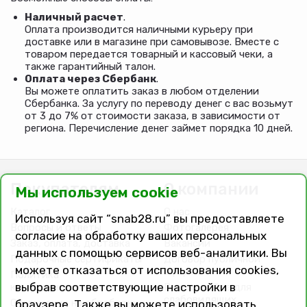
Наличный расчет
.
Оплата производится наличными курьеру при
доставке или в магазине при самовывозе. Вместе с
товаром передается товарный и кассовый чеки, а
также гарантийный талон.
Оплата через Сбербанк
.
Вы можете оплатить заказ в любом отделении
Сбербанка. За услугу по переводу денег с вас возьмут
от 3 до 7% от стоимости заказа, в зависимости от
региона. Перечисление денег займет порядка 10 дней.
Покупателям
О компании
Мы используем cookie
Каталог
О нас
Используя сайт “snab28.ru” вы предоставляете
Вопросы и ответы
Фотогалерея
согласие на обработку ваших персональных
Заказ, оплата, доставка
Вакансии
данных с помощью сервисов веб-аналитики. Вы
Подарочные сертификаты
Договор публичной
можете отказаться от использования cookies,
оферты
Политика
выбрав соответствующие настройки в
конфиденциальности
Версия сайта для
слабовидящих
Соглашение на обработку
браузере. Также вы можете использовать