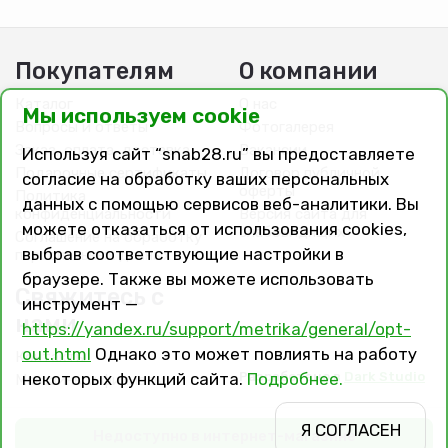
Покупателям
О компании
Каталог
О нас
Мы используем cookie
Вопросы и ответы
Фотогалерея
Заказ, оплата, доставка
Вакансии
Используя сайт “snab28.ru” вы предоставляете
Подарочные сертификаты
Договор публичной
согласие на обработку ваших персональных
оферты
Политика
данных с помощью сервисов веб-аналитики. Вы
конфиденциальности
Версия сайта для
можете отказаться от использования cookies,
слабовидящих
Соглашение на обработку
выбрав соответствующие настройки в
персональных данных
браузере. Также вы можете использовать
Свяжитесь с
инструмент —
нами
https://yandex.ru/support/metrika/general/opt-
out.html
Однако это может повлиять на работу
Контакты
Разработано в
Dark Studio
некоторых функций сайта.
Подробнее.
Магазины и филиалы
Я СОГЛАСЕН
Недоступно в интернет-магазине