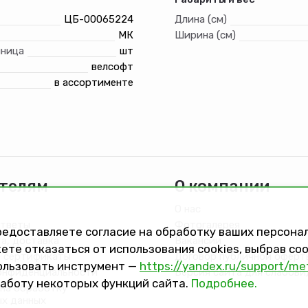
ЦБ-00065224
Длина (см)
МК
Ширина (см)
иница
шт
велсофт
в ассортименте
телям
О компании
О нас
ответы
Фотогалерея
предоставляете согласие на обработку ваших персон
та, доставка
Вакансии
ете отказаться от использования cookies, выбрав с
 сертификаты
Договор публичной оферт
ользовать инструмент —
https://yandex.ru/support/me
онфиденциальности
Версия сайта для слабов
работу некоторых функций сайта.
Подробнее.
на обработку
ых данных