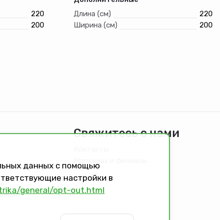
220
Длина (см)
220
200
Ширина (см)
200
Свяжитесь с нами
Контакты
Магазины и филиалы
альных данных с помощью
оответствующие настройки в
ы
trika/general/opt-out.html
идящих