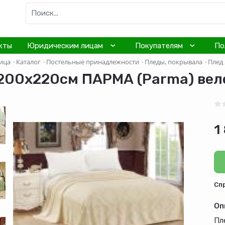
кты
Юридическим лицам
Покупателям
По
ица
·
Каталог
·
Постельные принадлежности
·
Пледы, покрывала
·
Плед 
200х220см ПАРМА (Parma) велс
1
Cп
Оп
Пл