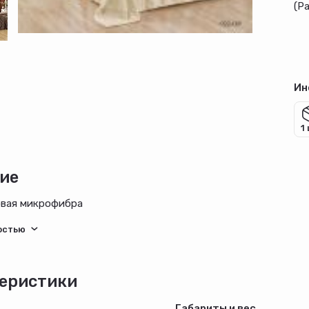
(P
Ин
1
ие
овая микрофибра
еристики
Габариты и вес