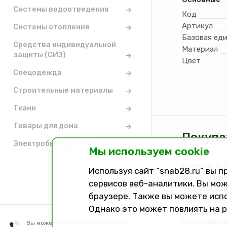
Системы водоотведения
Код
Артикул
Системы отопления
Базовая ед
Средства индивидуальной
Материал
защиты (СИЗ)
Цвет
Спецодежда
Строительные материалы
Ткани
Товары для дома
Покупа
Электробытовая техника
Мы используем cookie
Каталог
Вопросы и 
Используя сайт “snab28.ru” вы 
Заказ, опла
сервисов веб-аналитики. Вы мож
Подарочные
браузере. Также вы можете исп
Политика к
Однако это может повлиять на 
Соглашение 
персональн
Вы можете заказать звонок, либо