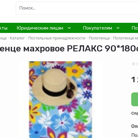
кты
Юридическим лицам
Покупателям
По
ица
·
Каталог
·
Постельные принадлежности
·
Полотенца
·
Полотенце м
енце махровое РЕЛАКС 90*180с
1
Cп
Оп
По