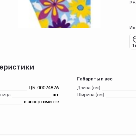
РЕ
Ин
1
еристики
Габариты и вес
ЦБ-00074876
Длина (см)
иница
шт
Ширина (см)
в ассортименте