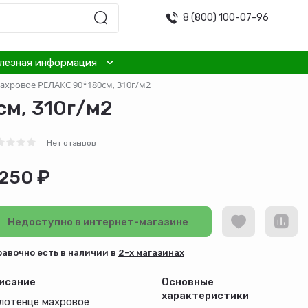
8 (800) 100-07-96
лезная информация
ахровое РЕЛАКС 90*180см, 310г/м2
м, 310г/м2
Нет отзывов
 250 ₽
Недоступно в интернет-магазине
равочно есть в наличии в
2-х магазинах
исание
Основные
характеристики
лотенце махровое