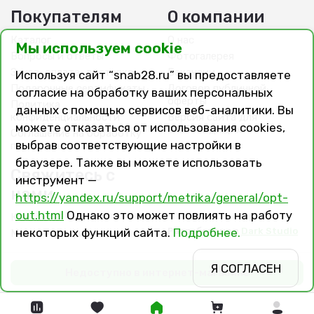
Покупателям
О компании
Каталог
О нас
Мы используем cookie
Вопросы и ответы
Фотогалерея
Заказ, оплата, доставка
Вакансии
Используя сайт “snab28.ru” вы предоставляете
Подарочные сертификаты
Договор публичной
согласие на обработку ваших персональных
оферты
Политика
данных с помощью сервисов веб-аналитики. Вы
конфиденциальности
Версия сайта для
можете отказаться от использования cookies,
слабовидящих
Соглашение на обработку
выбрав соответствующие настройки в
персональных данных
браузере. Также вы можете использовать
Свяжитесь с
инструмент —
нами
https://yandex.ru/support/metrika/general/opt-
out.html
Однако это может повлиять на работу
Контакты
Разработано в
Dark Studio
некоторых функций сайта.
Подробнее.
Магазины и филиалы
Я СОГЛАСЕН
Недоступно в интернет-магазине