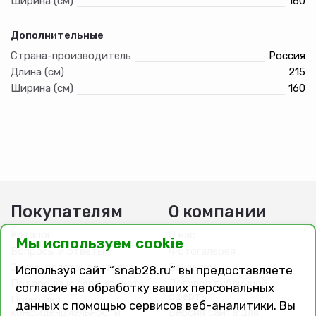
Ширина (см)
160
Дополнительные
Страна-производитель
Россия
Длина (см)
215
Ширина (см)
160
Покупателям
О компании
Каталог
О нас
Мы используем cookie
Вопросы и ответы
Фотогалерея
Заказ, оплата, доставка
Вакансии
Используя сайт “snab28.ru” вы предоставляете
Подарочные сертификаты
Договор публичной
согласие на обработку ваших персональных
оферты
Политика
данных с помощью сервисов веб-аналитики. Вы
конфиденциальности
Версия сайта для