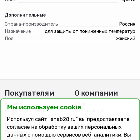
Дополнительные
Страна-производитель
Россия
Назначение
для защиты от пониженных температур
Пол
женский
Покупателям
О компании
Каталог
О нас
Мы используем cookie
Вопросы и ответы
Фотогалерея
Заказ, оплата, доставка
Вакансии
Используя сайт “snab28.ru” вы предоставляете
Подарочные сертификаты
Договор публичной
согласие на обработку ваших персональных
оферты
Политика
данных с помощью сервисов веб-аналитики. Вы
конфиденциальности
Версия сайта для