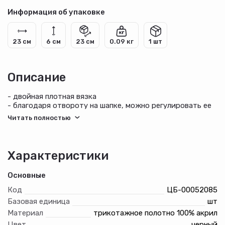
Информация об упаковке
23 см
6 см
23 см
0.09 кг
1 шт
Описание
- двойная плотная вязка
- благодаря отвороту на шапке, можно регулировать ее
глубину
Цвет: черный
Материалы:
трикотажное полотно 100% акрил
Характеристики
Основные
Код
ЦБ-00052085
Базовая единица
шт
Материал
трикотажное полотно 100% акрил
Цвет
черный