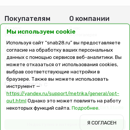
Покупателям
О компании
Каталог
О нас
Мы используем cookie
Вопросы и ответы
Фотогалерея
Заказ, оплата, доставка
Вакансии
Используя сайт “snab28.ru” вы предоставляете
Подарочные сертификаты
Договор публичной
согласие на обработку ваших персональных
оферты
Политика
данных с помощью сервисов веб-аналитики. Вы
конфиденциальности
Версия сайта для
можете отказаться от использования cookies,
слабовидящих
Соглашение на обработку
выбрав соответствующие настройки в
персональных данных
браузере. Также вы можете использовать
Свяжитесь с
инструмент —
нами
https://yandex.ru/support/metrika/general/opt-
out.html
Однако это может повлиять на работу
Контакты
Разработано в
Dark Studio
некоторых функций сайта.
Подробнее.
Магазины и филиалы
Я СОГЛАСЕН
Недоступно в интернет-магазине