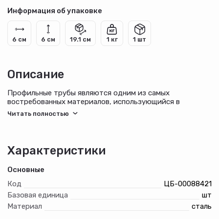
Информация об упаковке
6 см
6 см
19.1 см
1 кг
1 шт
Описание
Профильные трубы являются одним из самых
востребованных материалов, использующийся в
строительстве и производстве. Применяются трубы
стальные профильные в выполнении каркасных
конструкций (на детских площадках, остановках), лавок,
основы для решеток и дверей, для украшения интерьера.
Без таких изделий не обходится никакое
Характеристики
строительство, сооружение объектов промышленного,
коммерческого, многоэтажного или частного типа.
Основные
Код
ЦБ-00088421
Базовая единица
шт
Материал
сталь