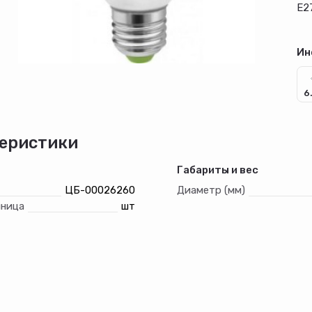
Е2
Ин
6
еристики
Габариты и вес
ЦБ-00026260
Диаметр (мм)
иница
шт