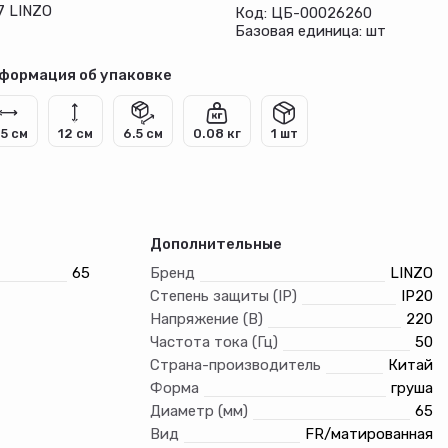
7 LINZO
Код: ЦБ-00026260
Базовая единица: шт
формация об упаковке
.5 см
12 см
6.5 см
0.08 кг
1 шт
Дополнительные
65
Бренд
LINZO
Степень защиты (IP)
IP20
Напряжение (В)
220
Частота тока (Гц)
50
Страна-производитель
Китай
Форма
груша
Диаметр (мм)
65
Вид
FR/матированная