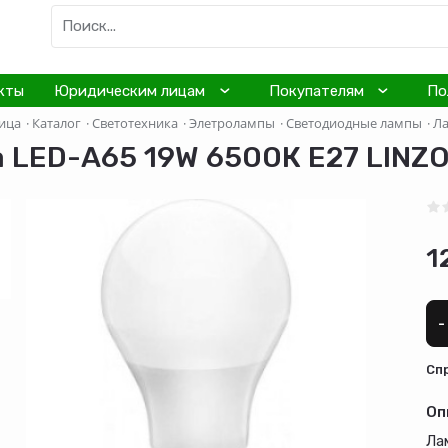
кты
Юридическим лицам
Покупателям
По
ица
·
Каталог
·
Светотехника
·
Элетролампы
·
Светодиодные лампы
·
Ла
 LED-А65 19W 6500К Е27 LINZ
1
-
Cп
Оп
Ла