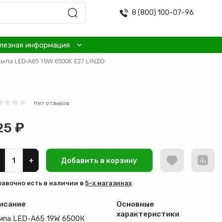
8 (800) 100-07-96
лезная информация
мпа LED-А65 19W 6500К Е27 LINZO
O
Нет отзывов
25 ₽
+
Добавить в корзину
равочно есть в наличии в
5-х магазинах
исание
Основные
характеристики
мпа LED-А65 19W 6500К