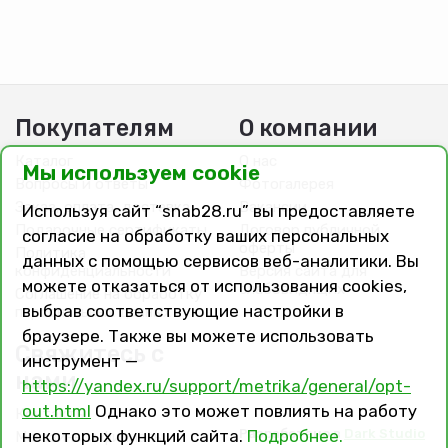
Покупателям
О компании
Каталог
О нас
Мы используем cookie
Вопросы и ответы
Фотогалерея
Заказ, оплата, доставка
Вакансии
Используя сайт “snab28.ru” вы предоставляете
Подарочные сертификаты
Договор публичной
согласие на обработку ваших персональных
оферты
Политика
данных с помощью сервисов веб-аналитики. Вы
конфиденциальности
Версия сайта для
можете отказаться от использования cookies,
слабовидящих
Соглашение на обработку
выбрав соответствующие настройки в
персональных данных
браузере. Также вы можете использовать
Свяжитесь с
инструмент —
нами
https://yandex.ru/support/metrika/general/opt-
out.html
Однако это может повлиять на работу
Контакты
Разработано в
Dark Studio
некоторых функций сайта.
Подробнее.
Магазины и филиалы