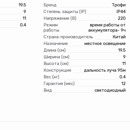
19.5
Бренд
Трофи
9
Степень защиты (IP)
IP44
11
Напряжение (В)
220
0.4
Режим
время работы от
работы
аккумулятора- 9ч
Страна-производитель
Китай
Назначение
местное освещение
Длина (см)
19.5
Ширина (см)
9
Высота (см)
11
Конструкция
дальность луча 95м
Вес (кг)
0.4
Гарантия (мес)
12
Вид
светодиодный