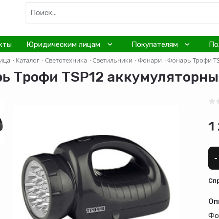
кты
Юридическим лицам
Покупателям
По
ица
·
Каталог
·
Светотехника
·
Светильники
·
Фонари
·
Фонарь Трофи T
ь Трофи TSP12 аккумуляторны
1
-
Cп
Оп
Фо