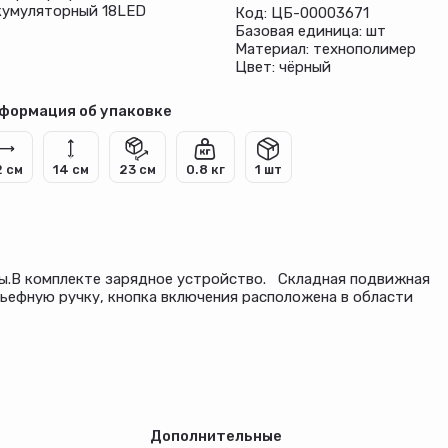
кумуляторный 18LED
Код: ЦБ-00003671
Базовая единица: шт
Материал: технополимер
Цвет: чёрный
формация об упаковке
2 см
14 см
23 см
0.8 кг
1 шт
ы.В комплекте зарядное устройство. Складная подвижная
ьефную ручку, кнопка включения расположена в области
ользовать устройство в экстремальных условиях.
Дополнительные