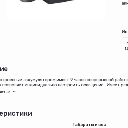
ак
Ин
1
ие
строенным аккумулятором имеет 9 часов непрерывной работ
 позволяет индивидуально настроить освещение. Имеет рел
льца. Высокая степень защиты от пыли и влаги позволит исп
еристики
Габариты и вес