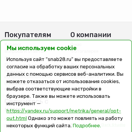
Покупателям
О компании
Каталог
О нас
Мы используем cookie
Вопросы и ответы
Фотогалерея
Заказ, оплата, доставка
Вакансии
Используя сайт “snab28.ru” вы предоставляете
Подарочные сертификаты
Договор публичной
согласие на обработку ваших персональных
оферты
Политика
данных с помощью сервисов веб-аналитики. Вы
конфиденциальности
Версия сайта для
можете отказаться от использования cookies,
слабовидящих
Соглашение на обработку
выбрав соответствующие настройки в
персональных данных
браузере. Также вы можете использовать
Свяжитесь с
инструмент —
нами
https://yandex.ru/support/metrika/general/opt-
out.html
Однако это может повлиять на работу
Контакты
Разработано в
Dark Studio
некоторых функций сайта.
Подробнее.
Магазины и филиалы