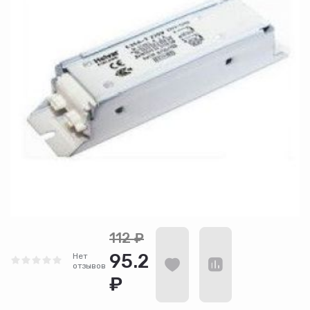
112 ₽
95.2
Нет
отзывов
₽