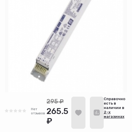
Cправочно
295 ₽
есть в
наличии в
265.5
Нет
2-х
отзывов
магазинах
₽