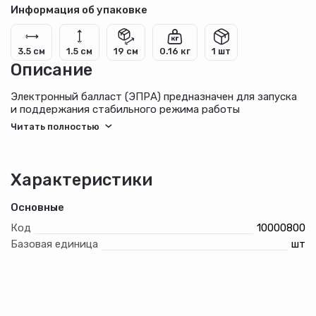
Информация об упаковке
3.5 см
1.5 см
19 см
0.16 кг
1 шт
Описание
Электронный балласт (ЭПРА) предназначен для запуска
и поддержания стабильного режима работы
люминесцентных ламп.
ЭПРА предназначен для использования с
люминесцентными лампами типа Т8. Устанавливается на
нормально воспламеняемую поверхность.
Характеристики
Основные
Код
10000800
Базовая единица
шт