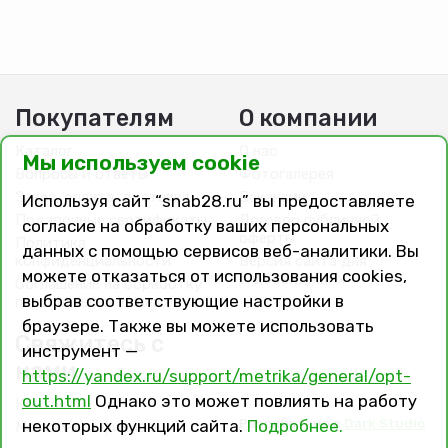
Покупателям
О компании
Каталог
О нас
Мы используем cookie
Вопросы и ответы
Фотогалерея
Заказ, оплата, доставка
Вакансии
Используя сайт “snab28.ru” вы предоставляете
Подарочные сертификаты
Договор публичной
согласие на обработку ваших персональных
оферты
Политика
данных с помощью сервисов веб-аналитики. Вы
конфиденциальности
Версия сайта для
можете отказаться от использования cookies,
слабовидящих
Соглашение на обработку
выбрав соответствующие настройки в
персональных данных
браузере. Также вы можете использовать
Свяжитесь с
инструмент —
нами
https://yandex.ru/support/metrika/general/opt-
out.html
Однако это может повлиять на работу
Контакты
Разработано в
Dark Studio
некоторых функций сайта.
Подробнее.
Магазины и филиалы